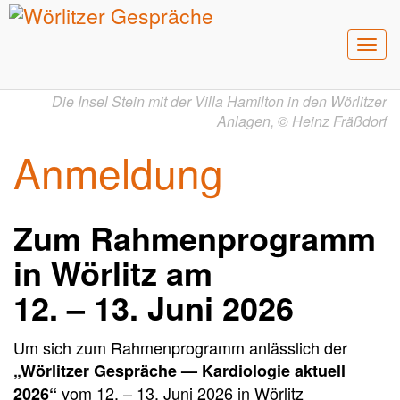
Men
umsc
Die Insel Stein mit der Villa Hamilton in den Wörlitzer
Anlagen,
©
Heinz Fräßdorf
Anmeldung
Zum Rahmenprogramm
in Wörlitz am
12. – 13. Juni 2026
Um sich zum Rahmenprogramm anlässlich der
„Wörlitzer Gespräche — Kardiologie aktuell
vom
12. – 13. Juni 2026
in Wörlitz
2026“