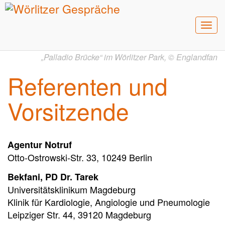
Men
umsc
„Palladio Brücke“ im Wörlitzer Park,
©
Englandfan
Referenten und
Vorsitzende
Agentur Notruf
Otto-Ostrowski-Str. 33, 10249 Berlin
Bekfani, PD Dr. Tarek
Universitätsklinikum Magdeburg
Klinik für Kardiologie, Angiologie und Pneumologie
Leipziger Str. 44, 39120 Magdeburg